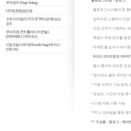
쿨링포그조명 : 링포그
무대장치 (Stage Setting)
· 쿨링포그시스템의 한 형
LED접현등|접안등
오토리프팅(AUTO LIFTING)|자동승강
·
압력으로 노즐에서 인공
장치
·
인공 안개가 기화하는 과
무대조명 콘트롤러(디머콘솔)
(DIMMER CONSOLE)
·
폭염시 주변 온도를 평균 
이동조립식무대(Movable Stage)/트러스
미세한 물 입자가 대기중
(TRUSS)
·
RGB LED조명과 100
·
행사 홍보와 포토존 조성
* 분사되는 물은 제어반 
* 자동 드레인 기능 탑재
* 온습도, 시간과 요일 뿐
시스템 자동 가동 가능
* PC나 모바일을 통한 
** 구성품 : 링포그 , 제어