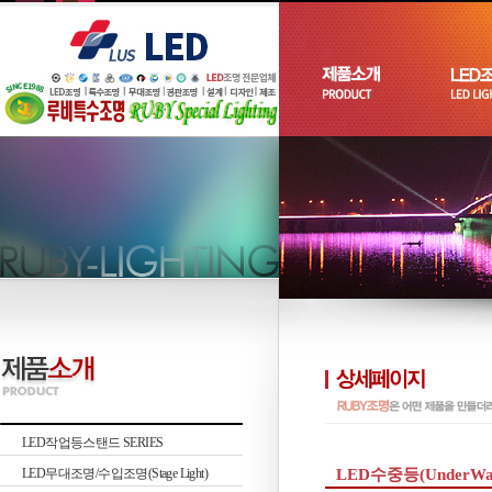
LED작업등스탠드 SERIES
LED무대조명/수입조명(Stage Light)
LED수중등(UnderWate