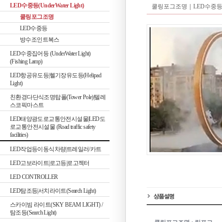
LED수중등(UnderWater Light)
쿨링포그조명｜
LED수중
쿨링포그조명
LED수중등
방수조인트복스
LED수중집어등 (UnderWater Light)
(Fishing Lamp)
LED항공유도등|헬기장유도등(Helipad
Light)
친환경다단식조명탑폴(Tower Pole)|텔레
스코픽마스트
LED태양광도로교통안전시설물|LED도
로교통안전시설물 (Road traffic safety
facilities)
LED작업등이동식차량|트레일러/카트
LED고보라이트|로고등|로고젝터
LED CONTROLLER
LED탐조등|서치라이트(Search Light)
스카이빔 라이트(SKY BEAM LIGHT) /
탐조등(Search Light)